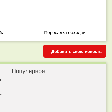
а...
Пересадка орхидеи
+ Добавить свою новость
Популярное
и
я
бе