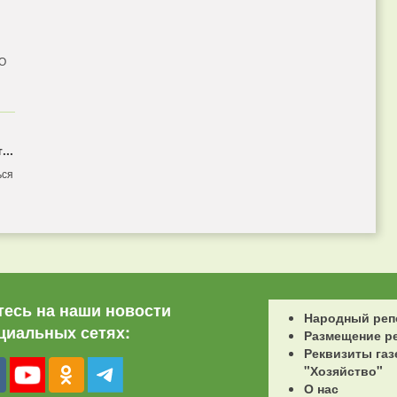
 О
...
ься
есь на наши новости
Народный реп
циальных сетях:
Размещение р
Реквизиты газ
"Хозяйство"
О нас