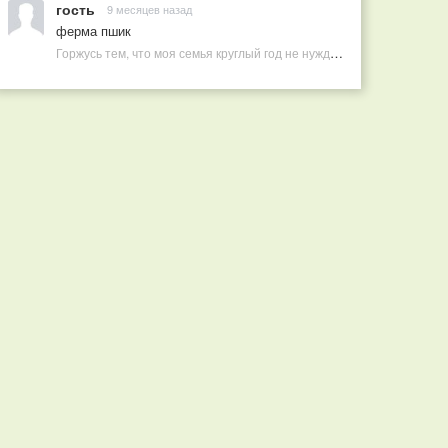
гость
9 месяцев назад
ферма пшик
Горжусь тем, что моя семья круглый год не нуждается в покупных витаминах