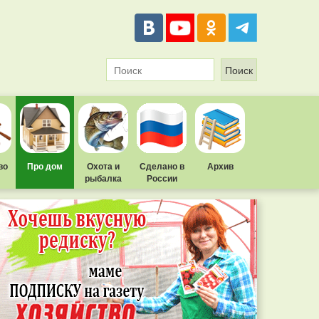
во
Про дом
Охота и
Сделано в
Архив
рыбалка
России