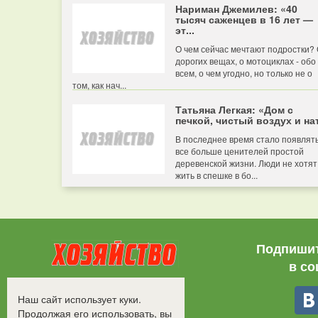
Нариман Джемилев: «40
тысяч саженцев в 16 лет —
эт...
О чем сейчас мечтают подростки?
дорогих вещах, о мотоциклах - обо
всем, о чем угодно, но только не о
том, как нач...
Татьяна Легкая: «Дом с
печкой, чистый воздух и нат
В последнее время стало появлят
все больше ценителей простой
деревенской жизни. Люди не хотят
жить в спешке в бо...
Подпишит
в со
Все права защищены.
Наш сайт использует куки.
©2008-2017 - "Хозяйство"
Продолжая его использовать, вы