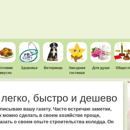
Готовим
Здоровье
Ветеринар
Звездная
Для души
Общест
вкусно
гостиная
 легко, быстро и дешево
писываю вашу газету. Часто встречаю заметки,
к можно сделать в своем хозяйстве проще,
казать о своем опыте строительства колодца. Он