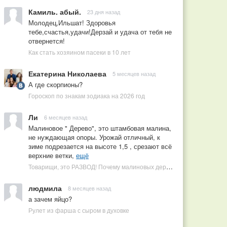
Камиль. абый.
23 дня назад
Молодец,Ильшат! Здоровья
тебе,счастья,удачи!Дерзай и удача от тебя не
отвернется!
Как стать хозяином пасеки в 10 лет
Екатерина Николаева
5 месяцев назад
А где скорпионы?
Гороскоп по знакам зодиака на 2026 год
Ли
6 месяцев назад
Малиновое " Дерево", это штамбовая малина,
не нуждающая опоры. Урожай отличный, к
зиме подрезается на высоте 1,5 , срезают всё
верхние ветки,
ещё
Товарищи, это РАЗВОД! Почему малиновых деревьев не бывает, или Как ушлые продавцы наживаются на мечтах садоводов
людмила
8 месяцев назад
а зачем яйцо?
Рулет из фарша с сыром в духовке