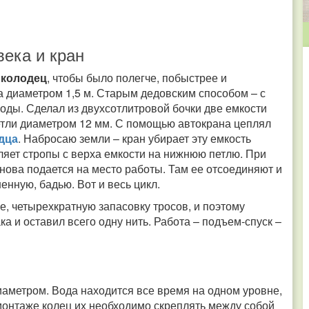
века и кран
ь
колодец
, чтобы было полегче, побыстрее и
 диаметром 1,5 м. Старым дедовским способом – с
оды. Сделал из двухсотлитровой бочки две емкости
етли диаметром 12 мм. С помощью автокрана цеплял
дца
. Набросаю земли – кран убирает эту емкость
ляет стропы с верха емкости на нижнюю петлю. При
нова подается на место работы. Там ее отсоединяют и
енную, бадью. Вот и весь цикл.
е, четырехкратную запасовку тросов, и поэтому
ка и оставил всего одну нить. Работа – подъем-спуск –
аметром. Вода находится все время на одном уровне,
монтаже колец их необходимо скреплять между собой