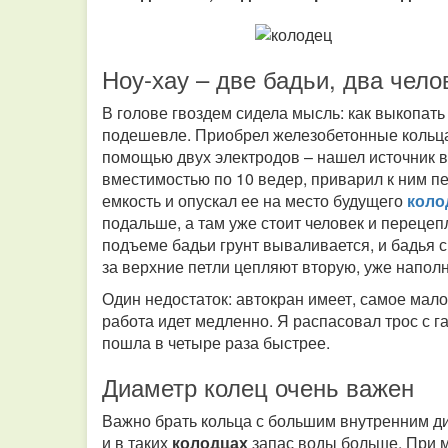
Ноу-хау – две бадьи, два чело
В голове гвоздем сидела мысль: как выкопат
подешевле. Приобрел железобетонные кольца
помощью двух электродов – нашел источник в
вместимостью по 10 ведер, приварил к ним п
емкость и опускал ее на место будущего
коло
подальше, а там уже стоит человек и перецеп
подъеме бадьи грунт вываливается, и бадья с
за верхние петли цепляют вторую, уже наполн
Один недостаток: автокран имеет, самое мало
работа идет медленно. Я распасовал трос с га
пошла в четыре раза быстрее.
Диаметр колец очень важен
Важно брать кольца с большим внутренним ди
и в таких
колодцах
запас воды больше. При 