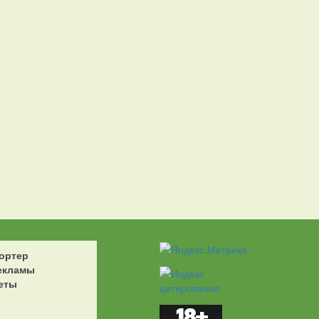
ортер
екламы
еты