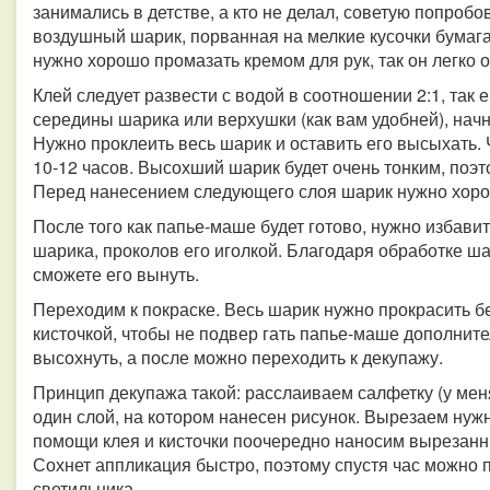
занимались в детстве, а кто не делал, советую попроб
воздушный шарик, порванная на мелкие кусочки бумага
нужно хорошо промазать кремом для рук, так он легко 
Клей следует развести с водой в соотношении 2:1, так 
середины шарика или верхушки (как вам удобней), начн
Нужно проклеить весь шарик и оставить его высыхать.
10-12 часов. Высохший шарик будет очень тонким, поэт
Перед нанесением следующего слоя шарик нужно хоро
После того как папье-маше будет готово, нужно избави
шарика, проколов его иголкой. Благодаря обработке ша
сможете его вынуть.
Переходим к покраске. Весь шарик нужно прокрасить бе
кисточкой, чтобы не подвер гать папье-маше дополнит
высохнуть, а после можно переходить к декупажу.
Принцип декупажа такой: расслаиваем салфетку (у мен
один слой, на котором нанесен рисунок. Вырезаем нуж
помощи клея и кисточки поочередно наносим вырезанны
Сохнет аппликация быстро, поэтому спустя час можно 
светильника.