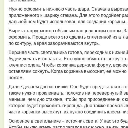
Нужно оформить нижнюю часть шара. Сначала вырезае
приложенного к шарику стакана. Для этого подойдет р
дальнейшем будет использован для создания корзины.
Вырезать круг можно обычным канцелярским ножом. З
оформить. Проще всего это сделать сплетенной из атла
по контуру, а края заворачиваются внутрь.
Верхняя часть светильника готова, переходим к нижне
будем делать из шпагата. Его нужно обмотать вокруг с
клеяпистолета. Чтобы корзинка держала форму, всю е
оставляем сохнуть. Когда корзинка высохнет, ее можно
ножом.
Далее делаем дно корзинки. Оно будет представлять со
также нужно проклеивать, положив на перевернутый вве
меньше, чем дно стакана, чтобы при присоединении к к
которое будет проходить гирлянда. Дно также промазыв
части корзинки высохнут, их нужно соединить клеем-пис
Основное в светильнике − источник света. У нас это бу
Чтобы выключатель располагался как нужно, внизу, пр