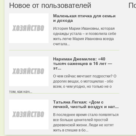
Новое от пользователей
П
Маленькая птичка для семьи
и дохода
История Марии Ивановны, которая
однажды устала – и позволила себе
жить легче Мария Ивановна всегда
считала...
Нариман Джемилев: «40
тысяч саженцев в 16 лет —
эт...
О чем сейчас мечтают подростки? О
дорогих вещах, о мотоциклах - обо
всем, о чем угодно, но только не о
том, как нач...
Татьяна Легкая: «Дом с
печкой, чистый воздух и нат...
В последнее время стало появляться
все больше ценителей простой
деревенской жизни. Люди не хотят
жить в спешке в бо...