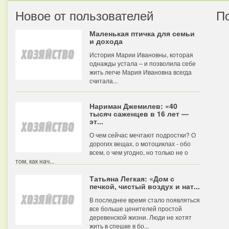
Новое от пользователей
П
Маленькая птичка для семьи
и дохода
История Марии Ивановны, которая
однажды устала – и позволила себе
жить легче Мария Ивановна всегда
считала...
Нариман Джемилев: «40
тысяч саженцев в 16 лет —
эт...
О чем сейчас мечтают подростки? О
дорогих вещах, о мотоциклах - обо
всем, о чем угодно, но только не о
том, как нач...
Татьяна Легкая: «Дом с
печкой, чистый воздух и нат...
В последнее время стало появляться
все больше ценителей простой
деревенской жизни. Люди не хотят
жить в спешке в бо...