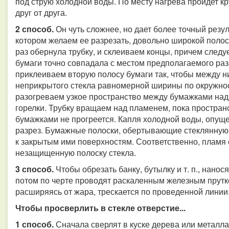
под струю холодной воды. По месту нагрева пройдет кр
друг от друга.
2 способ.
Он чуть сложнее, но дает более точный резу
котором желаем ее разрезать, довольно широкой полос
раз обернула трубку, и склеиваем концы, причем следу
бумаги точно совпадала с местом предполагаемого раз
приклеиваем вторую полосу бумаги так, чтобы между н
неприкрытого стекла равномерной ширины по окружнос
разогреваем узкое пространство между бумажками над
горелки. Трубку вращаем над пламенем, пока простра
бумажками не прогреется. Капля холодной воды, опуще
разрез. Бумажные полоски, обертывающие стеклянную 
к закрытым ими поверхностям. Соответственно, пламя 
незащищенную полоску стекла.
3 способ.
Чтобы обрезать банку, бутылку и т. п., нано
потом по черте проводят раскаленным железным прутк
расширяясь от жара, трескается по проведенной линии
Чтобы просверлить в стекле отверстие...
1 способ.
Сначала сверлят в куске дерева или металл