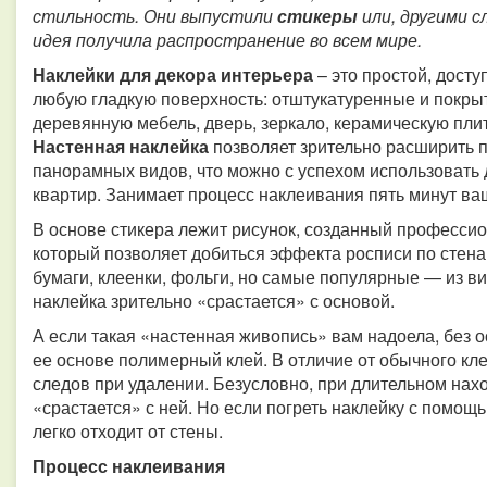
стильность. Они выпустили
стикеры
или, другими с
идея получила распространение во всем мире.
Наклейки для декора интерьера
– это простой, дост
любую гладкую поверхность: отштукатуренные и покрыт
деревянную мебель, дверь, зеркало, керамическую плитк
Настенная наклейка
позволяет зрительно расширить 
панорамных видов, что можно с успехом использовать
квартир. Занимает процесс наклеивания пять минут ва
В основе стикера лежит рисунок, созданный професс
который позволяет добиться эффекта росписи по стена
бумаги, клеенки, фольги, но самые популярные — из ви
наклейка зрительно «срастается» с основой.
А если такая «настенная живопись» вам надоела, без 
ее основе полимерный клей. В отличие от обычного кле
следов при удалении. Безусловно, при длительном нах
«срастается» с ней. Но если погреть наклейку с помощ
легко отходит от стены.
Процесс наклеивания