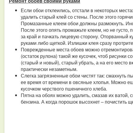
Ремонт обоев своими руками
Если обои отклеились, отстали в некоторых местах
удалить старый клей со стены. После этого горяч
Промазанные клеем обои должны размокнуть. Иног
После этого опять промажьте клеем, но не густо,
за край и пачкать лицевую сторону. Оторванный к
руками либо щеткой. Излишки клея сразу протрите
Поврежденные места обоев можно отремонтирова
(остаток рулона) такой же кусочек, чтоб рисунки 
(старый и новый), старый убрать, а на его место 
практически незаметным.
Слегка загрязненные обои чистят так: смахнуть пы
ее время от времени в овсяные хлопья. Можно ещ
кусочком черствого пшеничного хлеба.
Пятна на обоях можно удалить, смазав их ватой, 
бензина. А когда порошок высохнет – почистить щ