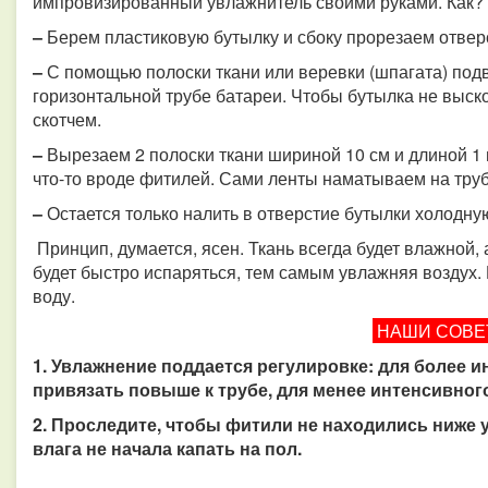
импровизированный увлажнитель своими руками. Как? 
–
Берем пластиковую бутылку и сбоку прорезаем отвер
–
С помощью полоски ткани или веревки (шпагата) под
горизонтальной трубе батареи. Чтобы бутылка не выск
скотчем.
–
Вырезаем 2 полоски ткани шириной 10 см и длиной 1 
что-то вроде фитилей. Сами ленты наматываем на тру
–
Остается только налить в отверстие бутылки холодну
Принцип, думается, ясен. Ткань всегда будет влажной, а
будет быстро испаряться, тем самым увлажняя воздух.
воду.
НАШИ СОВ
1. Увлажнение поддается регулировке: для более 
привязать повыше к трубе, для менее интенсивног
2. Проследите, чтобы фитили не находились ниже у
влага не начала капать на пол.