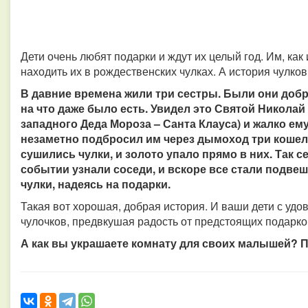
Дети очень любят подарки и ждут их целый год. Им, как
находить их в рождественских чулках. А история чулко
В давние времена жили три сестры. Были они добры
на что даже было есть. Увидел это Святой Николай
западного Деда Мороза – Санта Клауса) и жалко ем
незаметно подбросил им через дымоход три кошель
сушились чулки, и золото упало прямо в них. Так 
событии узнали соседи, и вскоре все стали подве
чулки, надеясь на подарки.
Такая вот хорошая, добрая история. И ваши дети с удо
чулочков, предвкушая радость от предстоящих подарко
А как вы украшаете комнату для своих малышей? 