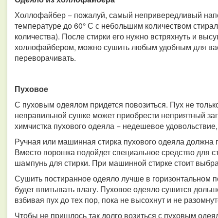
Холлофайбер − пожалуй, самый непривередливый напо
температуре до 60° С с небольшим количеством стирал
количества). После стирки его нужно встряхнуть и выс
холлофайбером, можно сушить любым удобным для вас 
переворачивать.
Пуховое
С пуховым одеялом придется повозиться. Пух не только
неправильной сушке может приобрести неприятный запа
химчистка пухового одеяла − недешевое удовольствие, 
Ручная или машинная стирка пухового одеяла должна п
Вместо порошка подойдет специальное средство для с
шампунь для стирки. При машинной стирке стоит выбр
Сушить постиранное одеяло лучше в горизонтальном по
будет впитывать влагу. Пуховое одеяло сушится дольш
взбивая пух до тех пор, пока не высохнут и не разомн
Чтобы не пришлось так долго возиться с пуховым одея