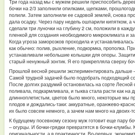
Три года назад мы с мужем решили приспособить дерев
бочки на 2/3 заполнили опилками, щепками, прошлогод
полили. Затем заполнили ее садовой землей, снова пр
дала осадку. Через пару недель ошпарили кипятком, а ч
сделали три луночки на глубину 2 см, положили в кажд
пленкой для создания необходимого микроклимата и за
Когда угроза заморозков проходила и устанавливалась
как обычно: полив, рыхление, подкормка, прополка. Пр
устанавливали небольшие колышки для опоры. Защитит
старый ненужный зонтик. Я его прикрепляла сверху бо
Прошлой весной решили экспериментировать дальше – 
Самой трудной задачей было подобрать подходящий со
После долгих раздумий остановилась на сорте Лесной 
поливала, подкармливала, и тыква стала расти как на 
длинноплетистым, цветов было много, некоторые мы п
плодов и дождались-таки: аккуратные, оранжево-красног
их было совсем немного, а зачем нам много на двоих-т
К будущему посевному сезону муж готовит еще пару боч
– огурцы. И бочки-грядки превратятся в бочки-клумбы. 
оригинальности, а в практичности. Во-первых, экономи