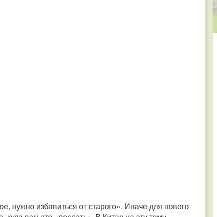
ое, нужно избавиться от старого». Иначе для нового
а, куда вам это «послать». В Китае на эту тему