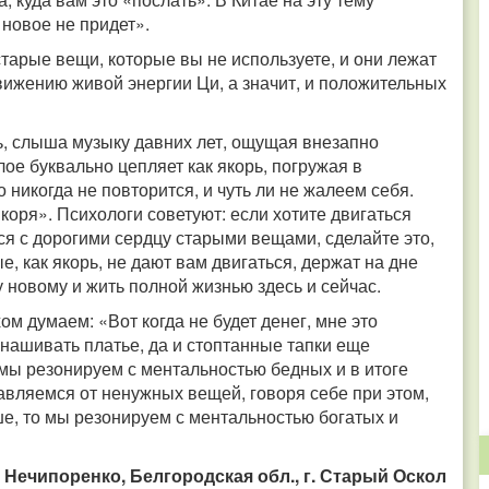
 новое не придет».
тарые вещи, которые вы не используете, и они лежат
ижению живой энергии Ци, а значит, и положительных
щь, слыша музыку давних лет, ощущая внезапно
ое буквально цепляет как якорь, погружая в
 никогда не повторится, и чуть ли не жалеем себя.
оря». Психологи советуют: если хотите двигаться
ься с дорогими сердцу старыми вещами, сделайте это,
е, как якорь, не дают вам двигаться, держат на дне
у новому и жить полной жизнью здесь и сейчас.
ом думаем: «Вот когда не будет денег, мне это
донашивать платье, да и стоптанные тапки еще
 мы резонируем с ментальностью бедных и в итоге
авляемся от ненужных вещей, говоря себе при этом,
ше, то мы резонируем с ментальностью богатых и
 Нечипоренко, Белгородская обл., г. Старый Оскол