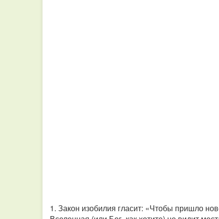
1. Закон изобилия гласит: «Чтобы пришло нов
Вселенная (или Бог, как хотите) не видит мест