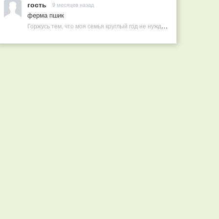
гость
9 месяцев назад
ферма пшик
Горжусь тем, что моя семья круглый год не нуждается в покупных витаминах