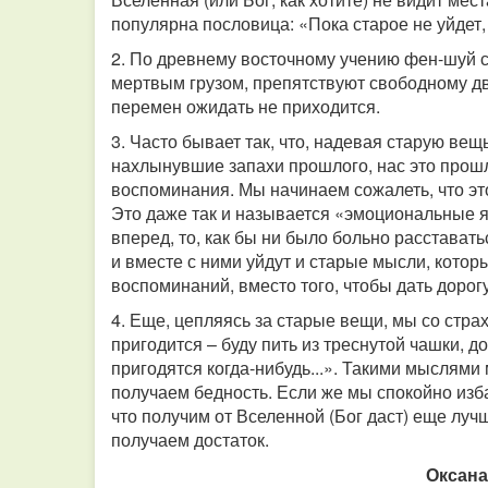
популярна пословица: «Пока старое не уйдет,
2. По древнему восточному учению фен-шуй с
мертвым грузом, препятствуют свободному дв
перемен ожидать не приходится.
3. Часто бывает так, что, надевая старую ве
нахлынувшие запахи прошлого, нас это прошл
воспоминания. Мы начинаем сожалеть, что это
Это даже так и называется «эмоциональные як
вперед, то, как бы ни было больно расстават
и вместе с ними уйдут и старые мысли, которы
воспоминаний, вместо того, чтобы дать дорог
4. Еще, цепляясь за старые вещи, мы со страх
пригодится – буду пить из треснутой чашки, 
пригодятся когда-нибудь...». Такими мыслями
получаем бедность. Если же мы спокойно изб
что получим от Вселенной (Бог даст) еще луч
получаем достаток.
Оксана