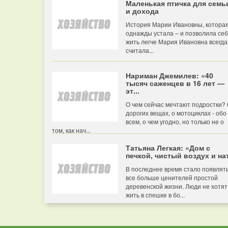
Маленькая птичка для семь
и дохода
История Марии Ивановны, котора
однажды устала – и позволила се
жить легче Мария Ивановна всегда
считала...
Нариман Джемилев: «40
тысяч саженцев в 16 лет —
эт...
О чем сейчас мечтают подростки?
дорогих вещах, о мотоциклах - обо
всем, о чем угодно, но только не о
том, как нач...
Татьяна Легкая: «Дом с
печкой, чистый воздух и нат
В последнее время стало появлят
все больше ценителей простой
деревенской жизни. Люди не хотят
жить в спешке в бо...