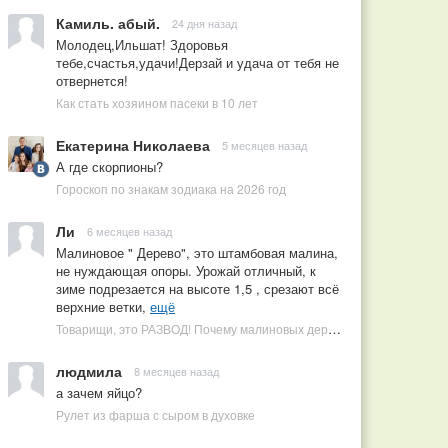
Камиль. абый.
24 дня назад
Молодец,Ильшат! Здоровья
тебе,счастья,удачи!Дерзай и удача от тебя не
отвернется!
Как стать хозяином пасеки в 10 лет
Екатерина Николаева
5 месяцев назад
А где скорпионы?
Гороскоп по знакам зодиака на 2026 год
Ли
6 месяцев назад
Малиновое " Дерево", это штамбовая малина,
не нуждающая опоры. Урожай отличный, к
зиме подрезается на высоте 1,5 , срезают всё
верхние ветки,
ещё
Товарищи, это РАЗВОД! Почему малиновых деревьев не бывает, или Как ушлые продавцы наживаются на мечтах садоводов
людмила
8 месяцев назад
а зачем яйцо?
Рулет из фарша с сыром в духовке