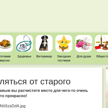
Готовим
Здоровье
Ветеринар
Звездная
Для души
Общест
вкусно
гостиная
ляться от старого
самым вы расчистите место для чего-то очень
это прекрасно!