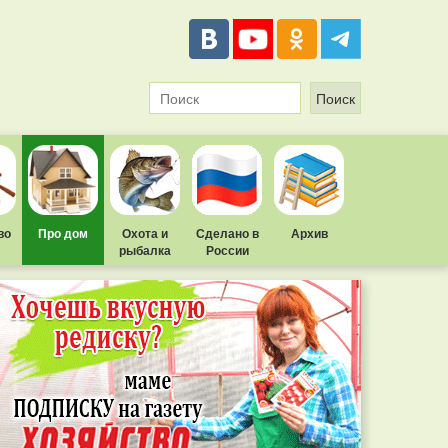
во
Про дом
Охота и
Сделано в
Архив
рыбалка
России