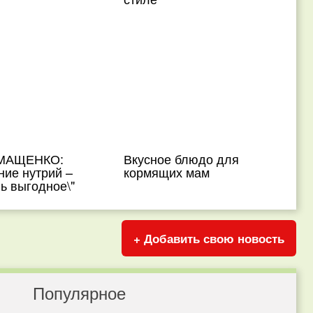
 МАЩЕНКО:
Вкусное блюдо для
ние нутрий –
кормящих мам
ь выгодное\"
+ Добавить свою новость
Популярное