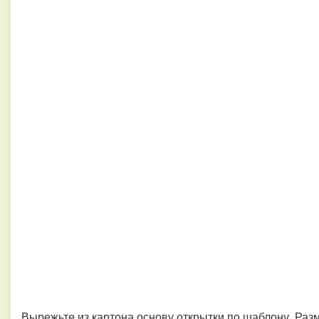
Вырежьте из картона основу открытки по шаблону. Разм