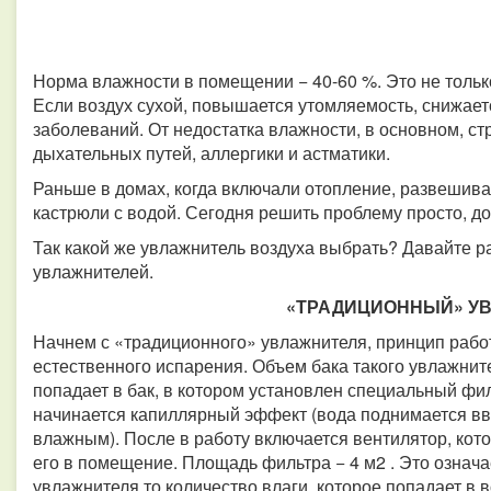
Норма влажности в помещении − 40-60 %. Это не тольк
Если воздух сухой, повышается утомляемость, снижает
заболеваний. От недостатка влажности, в основном, с
дыхательных путей, аллергики и астматики.
Раньше в домах, когда включали отопление, развешив
кастрюли с водой. Сегодня решить проблему просто, до
Так какой же увлажнитель воздуха выбрать? Давайте р
увлажнителей.
«ТРАДИЦИОННЫЙ» У
Начнем с «традиционного» увлажнителя, принцип рабо
естественного испарения. Объем бака такого увлажнител
попадает в бак, в котором установлен специальный филь
начинается капиллярный эффект (вода поднимается вве
влажным). После в работу включается вентилятор, кот
его в помещение. Площадь фильтра − 4 м2 . Это означа
увлажнителя то количество влаги, которое попадает в в