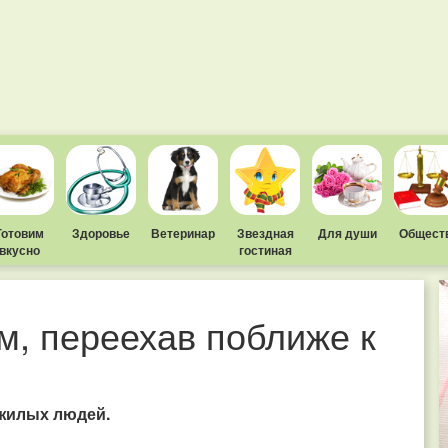
Готовим
Здоровье
Ветеринар
Звездная
Для души
Общест
вкусно
гостиная
м, переехав поближе к
ожилых людей.