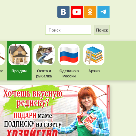
во
Про дом
Охота и
Сделано в
Архив
рыбалка
России