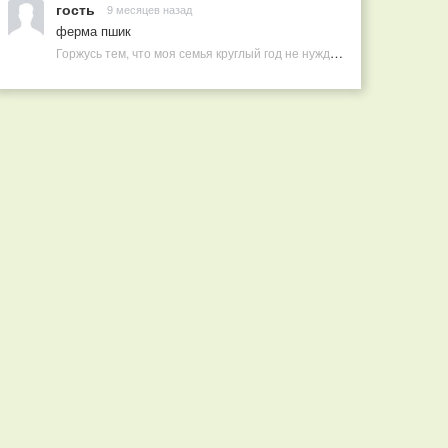
гость
9 месяцев назад
ферма пшик
Горжусь тем, что моя семья круглый год не нуждается в покупных витаминах