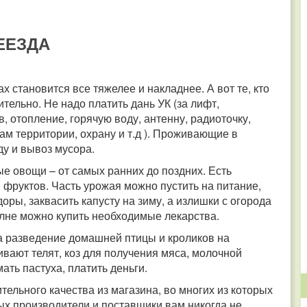
ЕЕЗДА
ах становится все тяжелее и накладнее. А вот те, кто
ельно. Не надо платить дань УК (за лифт,
в, отопление, горячую воду, антенну, радиоточку,
м территории, охрану и т.д ).
Проживающие в
оду и вывоз мусора.
е овощи – от самых ранних до поздних. Есть
 фруктов. Часть урожая можно пустить на питание,
оры, заквасить капусту на зиму, а излишки с огорода
олне можно купить необходимые лекарства.
а разведение домашней птицы и кроликов на
вают телят, коз для получения мяса, молочной
ать пастуха, платить деньги.
тельного качества из магазина, во многих из которых
ых производители и поставщики вам никогда не