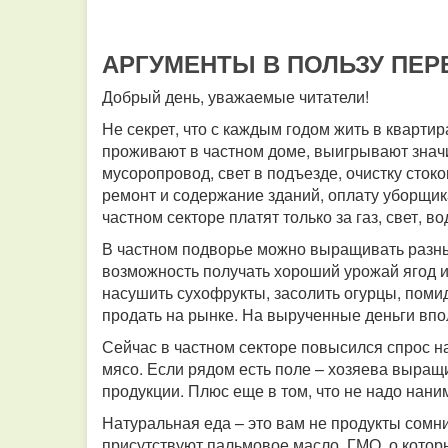
АРГУМЕНТЫ В ПОЛЬЗУ ПЕР
Добрый день, уважаемые читатели!
Не секрет, что с каждым годом жить в квартир
проживают в частном доме, выигрывают значит
мусоропровод, свет в подъезде, очистку стоко
ремонт и содержание зданий, оплату уборщика
частном секторе платят только за газ, свет, в
В частном подворье можно выращивать разны
возможность получать хороший урожай ягод и
насушить сухофрукты, засолить огурцы, помид
продать на рынке. На вырученные деньги вп
Сейчас в частном секторе повысился спрос н
мясо.
Если рядом есть поле – хозяева выращи
продукции.
Плюс еще в том, что не надо наним
Натуральная еда – это вам не продукты сомни
присутствуют пальмовое масло, ГМО, о котор