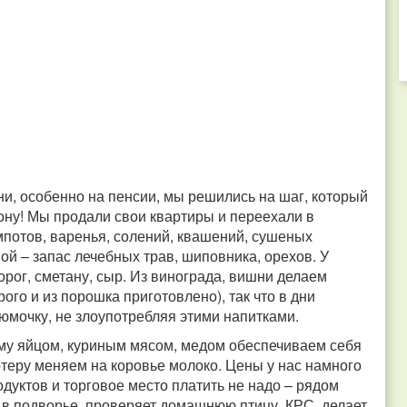
ни, особенно на пенсии, мы решились на шаг, который
ону! Мы продали свои квартиры и переехали в
мпотов, варенья, солений, квашений, сушеных
вой – запас лечебных трав, шиповника, орехов. У
рог, сметану, сыр. Из винограда, вишни делаем
ого и из порошка приготовлено), так что в дни
юмочку, не злоупотребляя этими напитками.
ому яйцом, куриным мясом, медом обеспечиваем себя
теру меняем на коровье молоко. Цены у нас намного
родуктов и торговое место платить не надо – рядом
ь в подворье, проверяет домашнюю птицу, КРС, делает