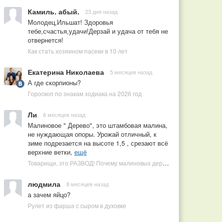
Камиль. абый.
23 дня назад
Молодец,Ильшат! Здоровья
тебе,счастья,удачи!Дерзай и удача от тебя не
отвернется!
Как стать хозяином пасеки в 10 лет
Екатерина Николаева
5 месяцев назад
А где скорпионы?
Гороскоп по знакам зодиака на 2026 год
Ли
6 месяцев назад
Малиновое " Дерево", это штамбовая малина,
не нуждающая опоры. Урожай отличный, к
зиме подрезается на высоте 1,5 , срезают всё
верхние ветки,
ещё
Товарищи, это РАЗВОД! Почему малиновых деревьев не бывает, или Как ушлые продавцы наживаются на мечтах садоводов
людмила
8 месяцев назад
а зачем яйцо?
Рулет из фарша с сыром в духовке