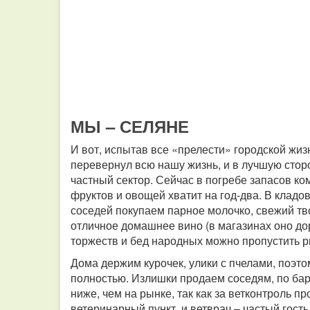
МЫ – СЕЛЯНЕ
И вот, испытав все «прелести» городской жиз
перевернул всю нашу жизнь, и в лучшую стор
частный сектор. Сейчас в погребе запасов ко
фруктов и овощей хватит на год-два. В кладо
соседей покупаем парное молочко, свежий тво
отличное домашнее вино (в магазинах оно дор
торжеств и бед народных можно пропустить р
Дома держим курочек, улики с пчелами, поэт
полностью. Излишки продаем соседям, по бар
ниже, чем на рынке, так как за ветконтроль п
ветеринарный пункт, и ветврач – частый гост