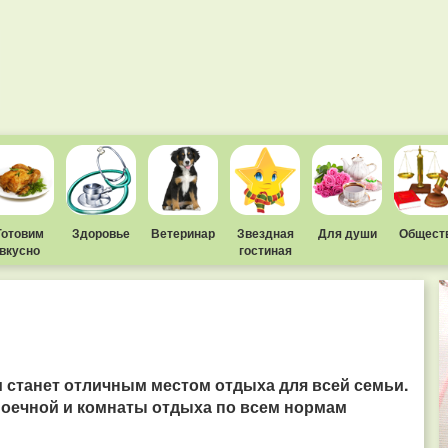
Готовим
Здоровье
Ветеринар
Звездная
Для души
Общест
вкусно
гостиная
м станет отличным местом отдыха для всей семьи.
 моечной и комнаты отдыха по всем нормам