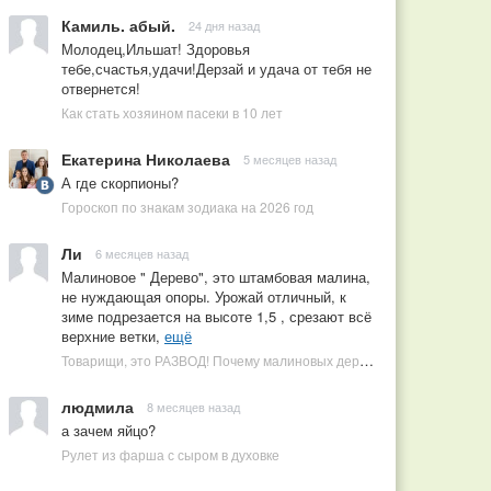
Камиль. абый.
24 дня назад
Молодец,Ильшат! Здоровья
тебе,счастья,удачи!Дерзай и удача от тебя не
отвернется!
Как стать хозяином пасеки в 10 лет
Екатерина Николаева
5 месяцев назад
А где скорпионы?
Гороскоп по знакам зодиака на 2026 год
Ли
6 месяцев назад
Малиновое " Дерево", это штамбовая малина,
не нуждающая опоры. Урожай отличный, к
зиме подрезается на высоте 1,5 , срезают всё
верхние ветки,
ещё
Товарищи, это РАЗВОД! Почему малиновых деревьев не бывает, или Как ушлые продавцы наживаются на мечтах садоводов
людмила
8 месяцев назад
а зачем яйцо?
Рулет из фарша с сыром в духовке