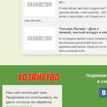
эт...
О чем сейчас мечтают подростки?
дорогих вещах, о мотоциклах - обо
всем, о чем угодно, но только не о
том, как нач...
Татьяна Легкая: «Дом с
печкой, чистый воздух и нат
В последнее время стало появлят
все больше ценителей простой
деревенской жизни. Люди не хотят
жить в спешке в бо...
Подпишит
в со
Все права защищены.
Наш сайт использует куки.
©2008-2017 - "Хозяйство"
Продолжая его использовать, вы
даете согласие на обработку
файлов cookie
и