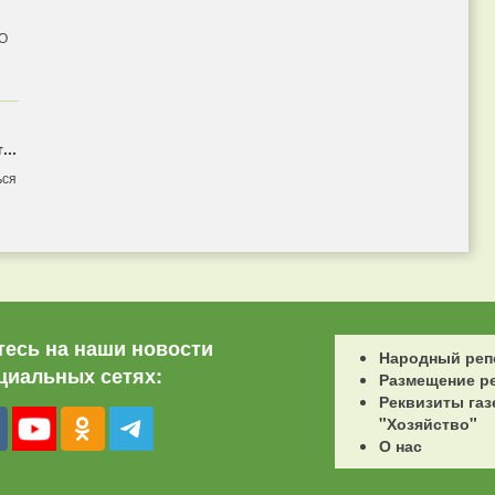
 О
...
ься
есь на наши новости
Народный реп
циальных сетях:
Размещение р
Реквизиты газ
"Хозяйство"
О нас