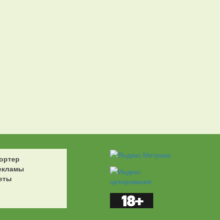
ортер
екламы
еты