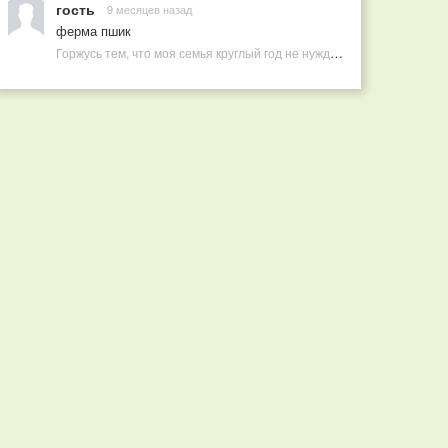
гость
9 месяцев назад
ферма пшик
Горжусь тем, что моя семья круглый год не нуждается в покупных витаминах