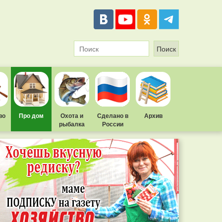
во
Про дом
Охота и
Сделано в
Архив
рыбалка
России