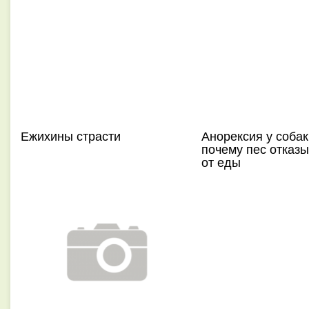
Ежихины страсти
Анорексия у собак
почему пес отказ
от еды