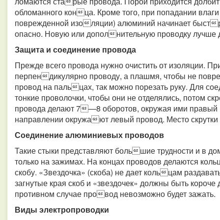
ломаются старые провода. Порой приходится долбить 
обломанного конца. Кроме того, при попадании влаг
поврежденной изоляции) алюминий начинает быстро
опасно. Новую или дополнительную проводку лучше д
Защита и соединение провода
Прежде всего провода нужно очистить от изоляции. Пр
перпендикулярно проводу, а плашмя, чтобы не пов
провод на пальцах, так можно порезать руку. Для со
тонкие проволочки, чтобы они не отделялись, потом с
провода делают 7—8 оборотов, окружая ими правый 
направлении окружают левый провод. Место скрутки 
Соединение алюминиевых проводов
Такие стыки представляют большие трудности и в д
только на зажимах. На концах проводов делаются коль
скобу. «Звездочка» (скоба) не дает кольцам раздават
загнутые края скоб и «звездочек» должны быть короче
противном случае провод невозможно будет зажать.
Виды электропроводки