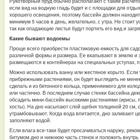
Рукотворный пруд обычно располагают с таким расчето
если вид на водную гладь будет и с площадки для отд
хорошего освещения, поэтому бассейн должен находитьс
минимум 5 часов в день, желательно, с утра. Не стоит
так как опадающие листья будут портить его вид и загря
Какие бывают водоемы
Проще всего приобрести пластиковую емкость для садо
различной формы и размера. Ее вкапывают в землю и 
размещаются в контейнерах на специальных уступах, п
Можно использовать ванну или жестяное корыто. Если 
прибрежными растениями, он будет выглядеть не мене
сделать и из бетонного кольца, применяемого для кол
или частично. В последнем случае стенки бассейна де
обсадить мини-бассейн высокими растениями (ирисы, п
хосты). На дно насыпают слой щебня толщиной 20 см, 
утрамбовывают. Когда вода впитается, дно заливают ц
заполняют водой.
Если влага все-таки будет просачиваться наружу, реко
битумом дно и нижнюю часть стенок и положить внутрь 