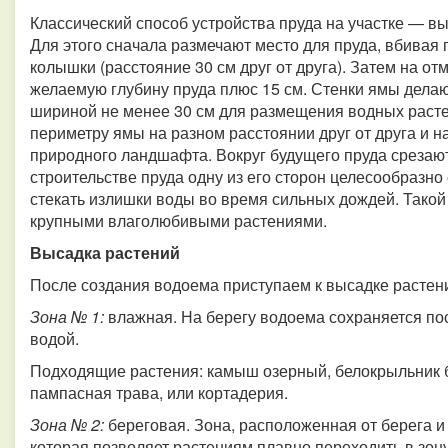
Классический способ устройства пруда на участке — в
Для этого сначала размечают место для пруда, вбивая
колышки (расстояние 30 см друг от друга). Затем на 
желаемую глубину пруда плюс 15 см. Стенки ямы делаю
шириной не менее 30 см для размещения водных расте
периметру ямы на разном расстоянии друг от друга и 
природного ландшафта. Вокруг будущего пруда срезают
строительстве пруда одну из его сторон целесообразно 
стекать излишки воды во время сильных дождей. Такой
крупными влаголюбивыми растениями.
Высадка растений
После создания водоема приступаем к высадке растени
Зона № 1:
влажная. На берегу водоема сохраняется пос
водой.
Подходящие растения: камыш озерный, белокрыльник б
пампасная трава, или кортадерия.
Зона № 2:
береговая. Зона, расположенная от берега и
которая позволяет растениям плавно переходить в зон