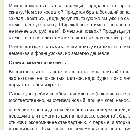
Можно покупать остатки коллекций - продавец, как пра
скидку. Чем это чревато? Придется брать больший запа
закладывают 5%), ведь докупить такую же вы уже не см
отечественную плитку. Широкий ассортимент, по внешн
2
не менее 200 руб. на м
. В чем же подвох? Продавцы ут
отечественная плитка может покрыться паутинкой трещи
Можно посоветовать читателям плитку итальянского или
немецкая и французская, но заметно дешевле.
Стены: можно и оклеить
Вероятно, вы не станете покрывать стены плиткой от п
частью стен, не покрытых плиткой, надо будет что-то д
варианта - обои и краска.
Самые употребимые обои - виниловые (наклеиваются 
(соответственно, на флизелиновый, причем клей наноси
оследние хороши для оклейки больших поверхностей, 
передумать и поменять цвет в процессе ремонта), бл
стыков и экономичнее стандартных. И первые, и вторы
низший класс - бумажные - не рекомендуется: непрак