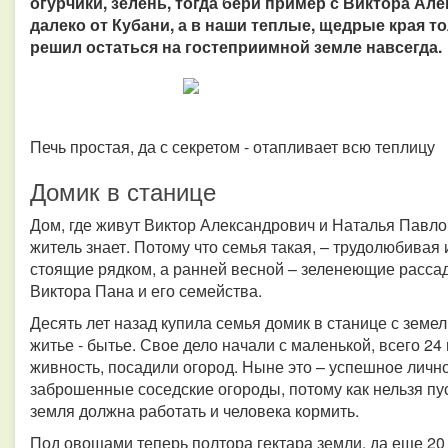
огурчики, зелень, тогда бери пример с Виктора Але
далеко от Кубани, а в наши теплые, щедрые края т
решил остаться на гостеприимной земле навсегда.
Печь простая, да с секретом - отапливает всю теплицу
Домик в станице
Дом, где живут Виктор Александрович и Наталья Павл
житель знает. Потому что семья такая, – трудолюбивая
стоящие рядком, а ранней весной – зеленеющие рассадо
Виктора Пана и его семейства.
Десять лет назад купила семья домик в станице с земе
житье - бытье. Свое дело начали с маленькой, всего 24 
живность, посадили огород. Ныне это – успешное личн
заброшенные соседские огороды, потому как нельзя пу
земля должна работать и человека кормить.
Под овощами теперь полтора гектара земли, да еще 20