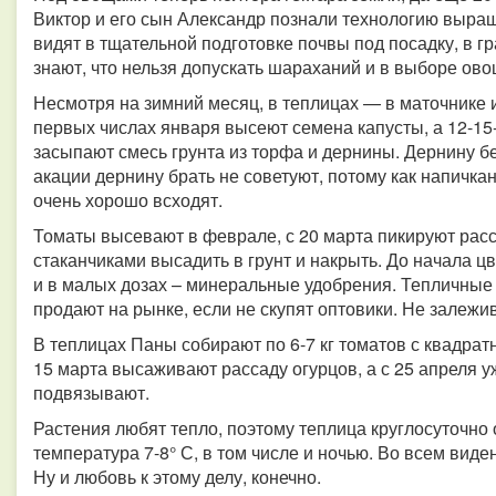
Виктор и его сын Александр познали технологию выра
видят в тщательной подготовке почвы под посадку, в г
знают, что нельзя допускать шараханий и в выборе ово
Несмотря на зимний месяц, в теплицах — в маточнике 
первых числах января высеют семена капусты, а 12-15-
засыпают смесь грунта из торфа и дернины. Дернину бе
акации дернину брать не советуют, потому как напичка
очень хорошо всходят.
Томаты высевают в феврале, с 20 марта пикируют расс
стаканчиками высадить в грунт и накрыть. До начала ц
и в малых дозах – минеральные удобрения. Тепличные 
продают на рынке, если не скупят оптовики. Не зале
В теплицах Паны собирают по 6-7 кг томатов с квадрат
15 марта высаживают рассаду огурцов, а с 25 апреля 
подвязывают.
Растения любят тепло, поэтому теплица круглосуточно
температура 7-8° С, в том числе и ночью. Во всем виде
Ну и любовь к этому делу, конечно.