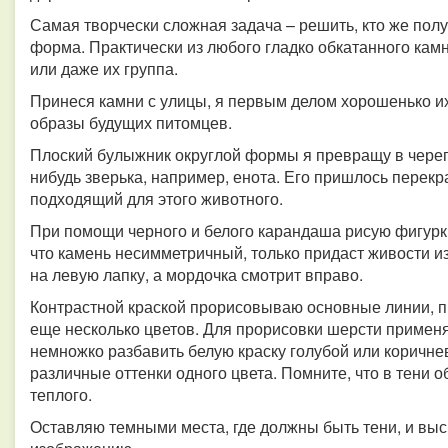
Самая творчески сложная задача – решить, кто же полу
форма. Практически из любого гладко обкатанного кам
или даже их группа.
Принеся камни с улицы, я первым делом хорошенько и
образы будущих питомцев.
Плоский булыжник округлой формы я превращу в черепа
нибудь зверька, например, енота. Его пришлось перекр
подходящий для этого животного.
При помощи черного и белого карандаша рисую фигурки
что камень несимметричный, только придаст живости 
на левую лапку, а мордочка смотрит вправо.
Контрастной краской прорисовываю основные линии, п
еще несколько цветов. Для прорисовки шерсти применя
немножко разбавить белую краску голубой или коричне
различные оттенки одного цвета. Помните, что в тени об
теплого.
Оставляю темными места, где должны быть тени, и вы