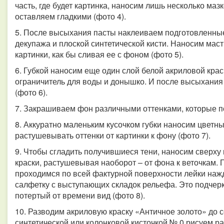
часть, где будет картинка, наносим лишь несколько мазк
оставляем гладкими (фото 4).
5. После высыхания пасты наклеиваем подготовленные
декупажа и плоской синтетической кисти. Наносим мас
картинки, как бы сливая ее с фоном (фото 5).
6. Губкой наносим еще один слой белой акриловой краски
ограничитель для воды и донышко. И после высыхани
(фото 6).
7. Закрашиваем фон различными оттенками, которые п
8. Аккуратно маленьким кусочком губки наносим цветные
растушевывать оттенки от картинки к фону (фото 7).
9. Чтобы сгладить получившиеся тени, наносим сверху
краски, растушевывая наоборот – от фона к веточкам.
проходимся по всей фактурной поверхности лейки нажд
салфетку с выступающих складок рельефа. Это подчер
потертый от времени вид (фото 8).
10. Разводим акриловую краску «Античное золото» до 
синтетической или колонковой кисточкой № 0 рисуем ра