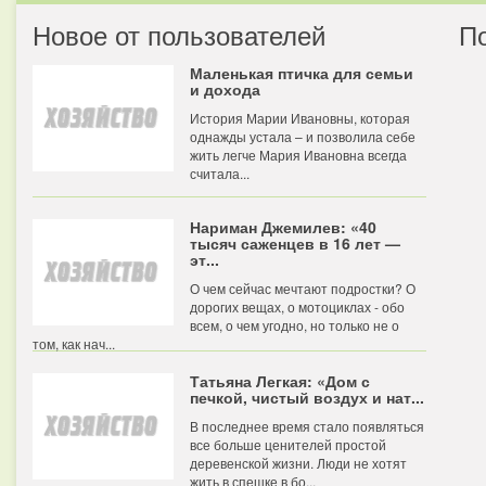
Новое от пользователей
П
Маленькая птичка для семьи
и дохода
История Марии Ивановны, которая
однажды устала – и позволила себе
жить легче Мария Ивановна всегда
считала...
Нариман Джемилев: «40
тысяч саженцев в 16 лет —
эт...
О чем сейчас мечтают подростки? О
дорогих вещах, о мотоциклах - обо
всем, о чем угодно, но только не о
том, как нач...
Татьяна Легкая: «Дом с
печкой, чистый воздух и нат...
В последнее время стало появляться
все больше ценителей простой
деревенской жизни. Люди не хотят
жить в спешке в бо...