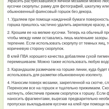
Украсить растрескавшейся яичной мозаикой можно люб
кусочки скорлупы: рамку для фотографий, шкатулку ил
обыкновенный фаянсовый горшок без декора.
1. Удаляем при помощи наждачной бумаги поверхность
горшка пришлось частично удалить акриловую краску, 
2. Крошим ее на мелкие кусочки. Теперь на обычный п
чтобы между ними оставались лишь маленькие зазоры. 
терпение. Если использовать скорлупу от темных яиц, 
коричневую сторону скорлупок.
В клей ПВА хорошего качества добавляем сухой пигмен
перемешиваем. Можно также использовать любую водо
3. Карандашом размечаем на горшке линии, куда будет
использовать для разметки обыкновенную изоленту.
4. Наносим поверх мозаики, закрепленной на скотче, сл
Переносим все на горшок и тщательно прижимаем. Скот
натянуть, обеспечив прижим скорлупок к горшку. Если
наносить фрагментами, вырезав предварительно необхо
пропусках выкладываем кусочки на клей при помощи п